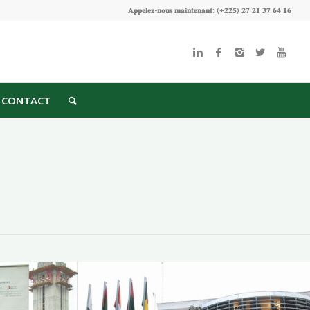
𝐀𝐩𝐩𝐞𝐥𝐞𝐳-𝐧𝐨𝐮𝐬 𝐦𝐚𝐢𝐧𝐭𝐞𝐧𝐚𝐧𝐭: (+𝟐𝟐𝟓) 𝟐𝟕 𝟐𝟏 𝟑𝟕 𝟔𝟒 𝟏𝟔
CONTACT